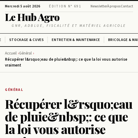
Mercredi 5 août 2026
ÉDITION N° 691
Newsletter
À propos
Contact
Le Hub Agro
GNR, ADBLUE, FISCALITÉ ET MATÉRIEL AGRICOLE
E
STOCKAGE & CUVES
ENTRETIEN & MAINTENANCE
BRICOLAGE & MA
Accueil
Général
Récupérer l&rsquo;eau de pluie&nbsp;: ce que la loi vous autorise
vraiment
GÉNÉRAL
Récupérer l&rsquo;eau
de pluie&nbsp;: ce que
la loi vous autorise