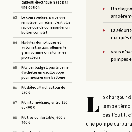
tableau électrique n’est pas
une option
Un diagno
ampèremét
Le coin soudure: parce que
remplacer un relais, c’est plus
rapide que de commander un
La sécurit
boîtier complet
marqués C
Modules domotiques et
automatisation: allumer le
Vous n’ave
grain comme on allume les
projecteurs
pompes et 
Kits par budget: pas la peine
d’acheter un oscilloscope
pour mesurer une batterie
Kit débrouillard, autour de
L
150 €
e chargeur d
Kit intermédiaire, entre 250
lampe témoin
et 400 €
pas l’outil, 
Kit très confortable, 600 à
900 €
une pompe carburan