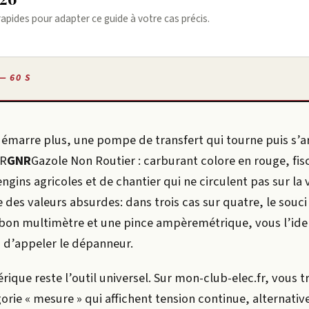
rapides pour adapter ce guide à votre cas précis.
— 60 S
démarre plus, une pompe de transfert qui tourne puis s’a
R
GNR
Gazole Non Routier : carburant colore en rouge, fi
engins agricoles et de chantier qui ne circulent pas sur la 
e des valeurs absurdes: dans trois cas sur quatre, le souci
 bon multimètre et une pince ampèremétrique, vous l’iden
u d’appeler le dépanneur.
ique reste l’outil universel. Sur mon-club-elec.fr, vous 
rie « mesure » qui affichent tension continue, alternativ