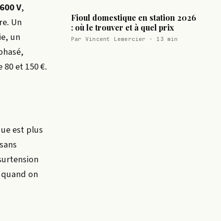
 600 V
,
Fioul domestique en station 2026
re. Un
: où le trouver et à quel prix
ie, un
Par Vincent Lemercier · 13 min
iphasé,
 80 et 150 €.
ue est plus
 sans
 surtension
» quand on