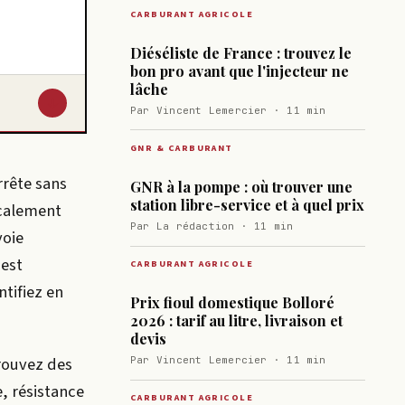
CARBURANT AGRICOLE
Diéséliste de France : trouvez le
bon pro avant que l'injecteur ne
lâche
↓
Par Vincent Lemercier · 11 min
GNR & CARBURANT
rrête sans
GNR à la pompe : où trouver une
station libre-service et à quel prix
scalement
Par La rédaction · 11 min
voie
 est
CARBURANT AGRICOLE
tifiez en
Prix fioul domestique Bolloré
2026 : tarif au litre, livraison et
devis
trouvez des
Par Vincent Lemercier · 11 min
e, résistance
CARBURANT AGRICOLE