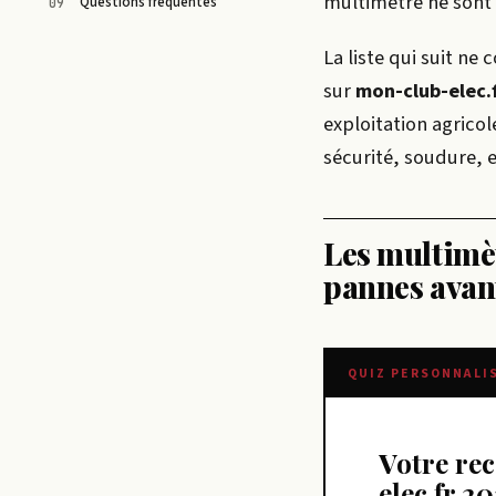
multimètre ne sont 
Questions fréquentes
La liste qui suit ne
sur
mon-club-elec.
exploitation agrico
sécurité, soudure, 
Les multimètr
pannes avant
QUIZ PERSONNALI
Votre recommandation sur liste outils mon-club-
elec.fr 2