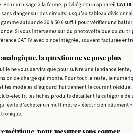
é. Pour un usage à la ferme, privilégiez un appareil
CAT III
sans danger sur des circuits jusqu’au tableau divisionnai
gamme autour de 30 à 50 € suffit pour vérifier une batter
sonde. Si vous intervenez sur du photovoltaïque ou du tr
érence CAT IV avec pince intégrée, souvent facturée entre
nalogique, la question ne se pose plus
uille ne vous servira que pour suivre une tendance lente,
sion de charge qui monte. Pour tout le reste, le numériq
, et les modèles d’aujourd’hui tiennent le courant résiduel
ub-elec.fr, les fiches produits détaillent la catégorie de
 qui évite d’acheter un multimètre « électricien bâtiment 
ectronique.
remétrique, pour mesurer sans couper