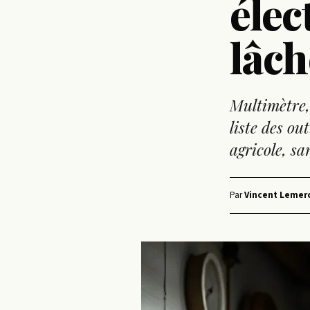
élec
lâch
Multimètre,
liste des ou
agricole, sa
Par
Vincent Lemerc