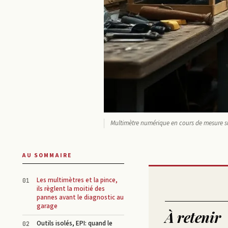
Multimètre numérique en cours de mesure sur
AU SOMMAIRE
Les multimètres et la pince,
ils règlent la moitié des
pannes avant le diagnostic au
garage
À retenir
Outils isolés, EPI: quand le