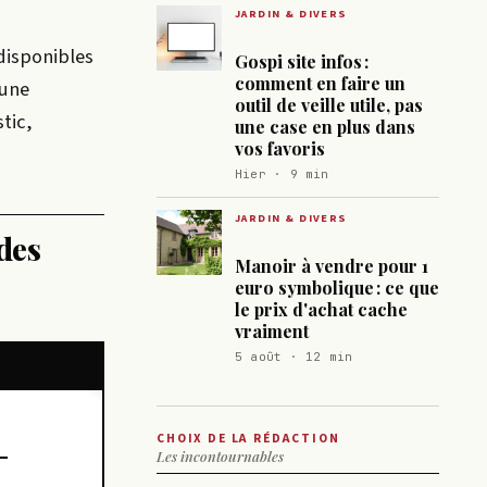
JARDIN & DIVERS
 disponibles
Gospi site infos :
comment en faire un
 une
outil de veille utile, pas
tic,
une case en plus dans
vos favoris
Hier · 9 min
JARDIN & DIVERS
 des
Manoir à vendre pour 1
euro symbolique : ce que
le prix d'achat cache
vraiment
5 août · 12 min
CHOIX DE LA RÉDACTION
Les incontournables