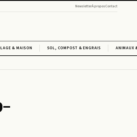
Newsletter
À propos
Contact
OLAGE & MAISON
SOL, COMPOST & ENGRAIS
ANIMAUX 
b-