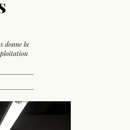
s
s donne la
xploitation