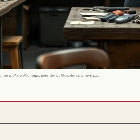
 un tableau électrique, avec des outils isolés en arrière-plan