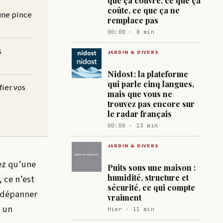
que ça couvre, ce que ça
coûte, ce que ça ne
une pince
remplace pas
00:00 · 8 min
s
JARDIN & DIVERS
Nidost : la plateforme
qui parle cinq langues,
fier vos
mais que vous ne
trouvez pas encore sur
le radar français
00:00 · 13 min
JARDIN & DIVERS
ez qu’une
Puits sous une maison :
humidité, structure et
 ce n’est
sécurité, ce qui compte
t dépanner
vraiment
 un
Hier · 11 min