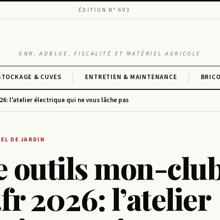
ÉDITION N° 693
GNR, ADBLUE, FISCALITÉ ET MATÉRIEL AGRICOLE
STOCKAGE & CUVES
ENTRETIEN & MAINTENANCE
BRIC
26: l’atelier électrique qui ne vous lâche pas
EL DE JARDIN
e outils mon-clu
.fr 2026: l’atelier