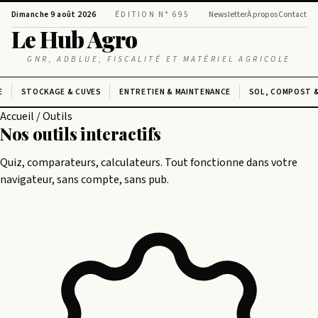
Dimanche 9 août 2026
ÉDITION N° 695
Newsletter
À propos
Contact
Le Hub Agro
GNR, ADBLUE, FISCALITÉ ET MATÉRIEL AGRICOLE
E
STOCKAGE & CUVES
ENTRETIEN & MAINTENANCE
SOL, COMPOST &
Accueil
/
Outils
Nos outils
interactifs
Quiz, comparateurs, calculateurs. Tout fonctionne dans votre
navigateur, sans compte, sans pub.