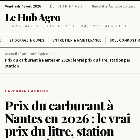
Vendredi 7 août 2026
ÉDITION N° 693
Newsletter
À propos
Contact
Le Hub Agro
GNR, ADBLUE, FISCALITÉ ET MATÉRIEL AGRICOLE
E
STOCKAGE & CUVES
ENTRETIEN & MAINTENANCE
SOL, COMPOST &
Accueil
Carburant Agricole
Prix du carburant à Nantes en 2026 : le vrai prix du litre, station par
station
CARBURANT AGRICOLE
Prix du carburant à
Nantes en 2026 : le vrai
prix du litre, station