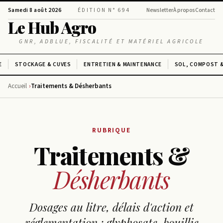
Samedi 8 août 2026
ÉDITION N° 694
Newsletter
À propos
Contact
Le Hub Agro
GNR, ADBLUE, FISCALITÉ ET MATÉRIEL AGRICOLE
E
STOCKAGE & CUVES
ENTRETIEN & MAINTENANCE
SOL, COMPOST &
Accueil
Traitements & Désherbants
RUBRIQUE
Traitements &
Désherbants
Dosages au litre, délais d'action et
réglementation : glyphosate, bouillie