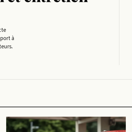
cte
port à
teurs.