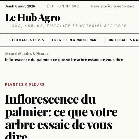
Jeudi 6 août 2026
ÉDITION N° 692
Newsletter
À propos
Contact
Le Hub Agro
GNR, ADBLUE, FISCALITÉ ET MATÉRIEL AGRICOLE
E
STOCKAGE & CUVES
ENTRETIEN & MAINTENANCE
BRICOLAGE & MA
Accueil
Plantes & Fleurs
Inflorescence du palmier: ce que votre arbre essaie de vous dire
PLANTES & FLEURS
Inflorescence du
palmier: ce que votre
arbre essaie de vous
dire