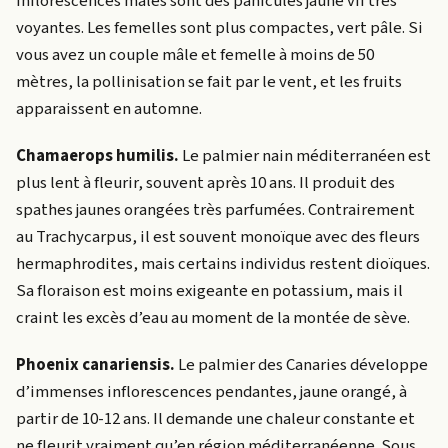
inflorescences mâles sont des panicules jaune vif très
voyantes. Les femelles sont plus compactes, vert pâle. Si
vous avez un couple mâle et femelle à moins de 50
mètres, la pollinisation se fait par le vent, et les fruits
apparaissent en automne.
Chamaerops humilis.
Le palmier nain méditerranéen est
plus lent à fleurir, souvent après 10 ans. Il produit des
spathes jaunes orangées très parfumées. Contrairement
au Trachycarpus, il est souvent monoïque avec des fleurs
hermaphrodites, mais certains individus restent dioïques.
Sa floraison est moins exigeante en potassium, mais il
craint les excès d’eau au moment de la montée de sève.
Phoenix canariensis.
Le palmier des Canaries développe
d’immenses inflorescences pendantes, jaune orangé, à
partir de 10-12 ans. Il demande une chaleur constante et
ne fleurit vraiment qu’en région méditerranéenne. Sous