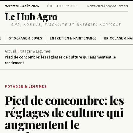
Mercredi 5 août 2026
ÉDITION N° 691
Newsletter
À propos
Contact
Le Hub Agro
GNR, ADBLUE, FISCALITÉ ET MATÉRIEL AGRICOLE
E
STOCKAGE & CUVES
ENTRETIEN & MAINTENANCE
BRICOLAGE & MA
Accueil
Potager & Légumes
Pied de concombre: les réglages de culture qui augmentent le
rendement
POTAGER & LÉGUMES
Pied de concombre: les
réglages de culture qui
augmentent le