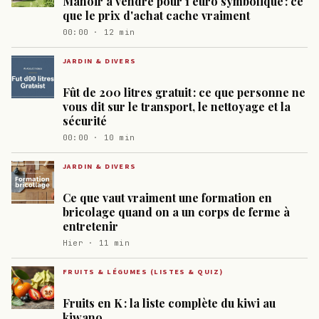
Manoir à vendre pour 1 euro symbolique : ce
que le prix d'achat cache vraiment
00:00 · 12 min
JARDIN & DIVERS
Fût de 200 litres gratuit : ce que personne ne
vous dit sur le transport, le nettoyage et la
sécurité
00:00 · 10 min
JARDIN & DIVERS
Ce que vaut vraiment une formation en
bricolage quand on a un corps de ferme à
entretenir
Hier · 11 min
FRUITS & LÉGUMES (LISTES & QUIZ)
Fruits en K : la liste complète du kiwi au
kiwano