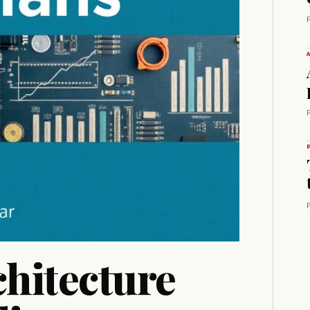
P
P
P
chitecture