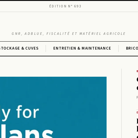
ÉDITION N° 693
GNR, ADBLUE, FISCALITÉ ET MATÉRIEL AGRICOLE
STOCKAGE & CUVES
ENTRETIEN & MAINTENANCE
BRIC
P