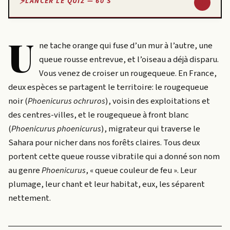
↓
LANCER LE QUIZ — 60 S
U
ne tache orange qui fuse d’un mur à l’autre, une
queue rousse entrevue, et l’oiseau a déjà disparu.
Vous venez de croiser un rougequeue. En France,
deux espèces se partagent le territoire: le rougequeue
noir (
Phoenicurus ochruros
), voisin des exploitations et
des centres-villes, et le rougequeue à front blanc
(
Phoenicurus phoenicurus
), migrateur qui traverse le
Sahara pour nicher dans nos forêts claires. Tous deux
portent cette queue rousse vibratile qui a donné son nom
au genre
Phoenicurus
, « queue couleur de feu ». Leur
plumage, leur chant et leur habitat, eux, les séparent
nettement.