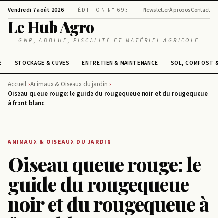
Vendredi 7 août 2026
ÉDITION N° 693
Newsletter
À propos
Contact
Le Hub Agro
GNR, ADBLUE, FISCALITÉ ET MATÉRIEL AGRICOLE
E
STOCKAGE & CUVES
ENTRETIEN & MAINTENANCE
SOL, COMPOST &
Accueil
Animaux & Oiseaux du jardin
Oiseau queue rouge: le guide du rougequeue noir et du rougequeue
à front blanc
ANIMAUX & OISEAUX DU JARDIN
Oiseau queue rouge: le
guide du rougequeue
noir et du rougequeue à